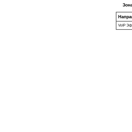
Зон
Напра
VoIP Э